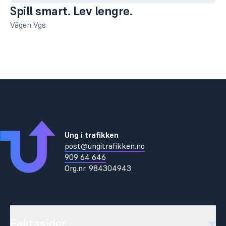
Spill smart. Lev lengre.
Vågen Vgs
Ung i trafikken
post@ungitrafikken.no
909 64 646
Org.nr.
984304943
Faktasider