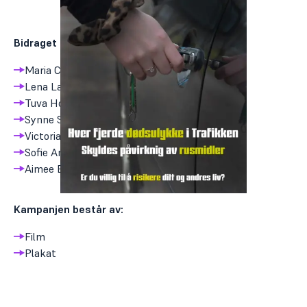
Bidraget er laget av:
Maria Christina Sandvik Larsen
Lena Larsen
Tuva Holst Johansen
Synne Sundby
Victoria Sollie Hem
Sofie Angel Krohn
Aimee Elise Vindheim
Kampanjen består av:
Film
Plakat