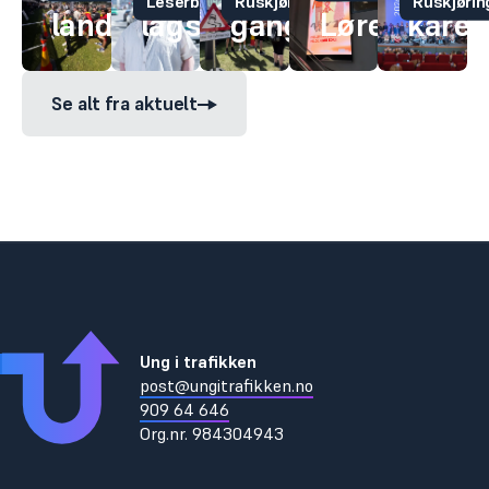
Leserbrev
Ruskjøring
Ruskjørin
land
lagspill
gang!
Lørenskog!
kåret
Se alt fra aktuelt
Ung i trafikken
post@ungitrafikken.no
909 64 646
Org.nr.
984304943