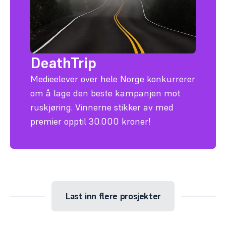
DeathTrip
Medieelever over hele Norge konkurrerer
om å lage den beste kampanjen mot
ruskjøring. Vinnerne stikker av med
premier opptil 30.000 kroner!
Last inn flere
prosjekter