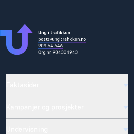
Ung i trafikken
post@ungitrafikken.no
909 64 646
Org.nr.
984304943
Faktasider
Kampanjer og prosjekter
Undervisning