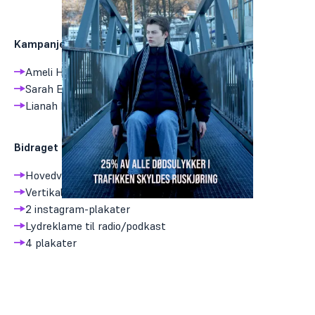
Kampanjen er laget av:
Ameli Henschien Årsæther
Sarah Erichsen
Lianah Nilsen
Bidraget består av:
Hovedvideo
Vertikal video
2 instagram-plakater
Lydreklame til radio/podkast
4 plakater