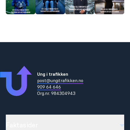
Ung i trafikken
post@ungitrafikken.no
909 64 646
Org.nr.
984304943
Faktasider