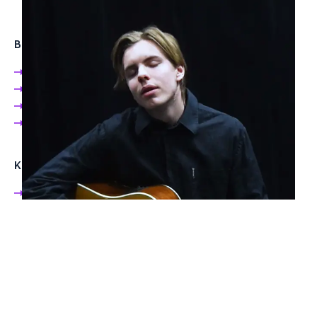
Bidraget er laget av:
Geoffrey Alban
Chrisremy Berrefjord
Marcus Sjåheim
Kristoffer Søvik
Kampanjen består av:
3 videoer