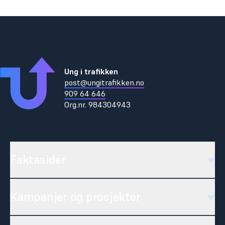
Ung i trafikken
post@ungitrafikken.no
909 64 646
Org.nr.
984304943
Faktasider
Kampanjer og prosjekter