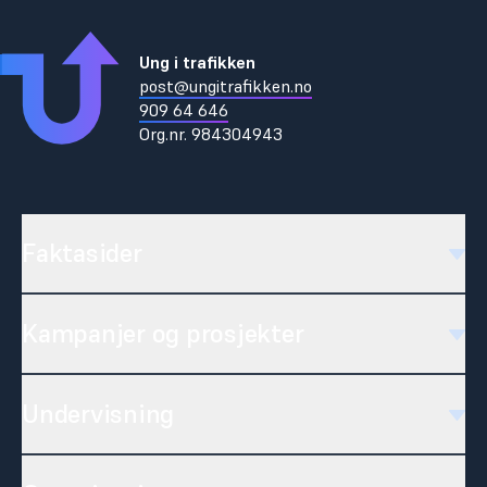
Ung i trafikken
post@ungitrafikken.no
909 64 646
Org.nr.
984304943
Faktasider
Kampanjer og prosjekter
Undervisning