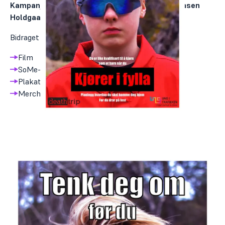
Kampanjen er laget av Malin, Even og Emil Johnsen
Holdgaard.
Bidraget består av:
Film
SoMe-video
Plakat
Merch i form av stickers og wunderbaum