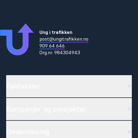
Ung i trafikken
post@ungitrafikken.no
909 64 646
Org.nr.
984304943
Faktasider
Kampanjer og prosjekter
Undervisning