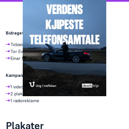
Bidraget er laget av:
Tobias Klepp
Tor Even Nygård
Einar Riska
Kampanjen består av:
1 video
2 plakater
1 radioreklame
Plakater