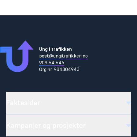
Ung i trafikken
post@ungitrafikken.no
909 64 646
Org.nr.
984304943
Faktasider
Kampanjer og prosjekter