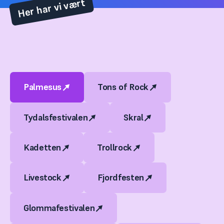
Her har vi vært
Palmesus
Tons of Rock
Tydalsfestivalen
Skral
Kadetten
Trollrock
Livestock
Fjordfesten
Glommafestivalen