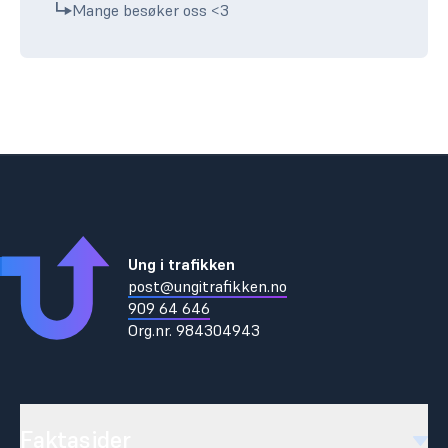
Mange besøker oss <3
Ung i trafikken
post@ungitrafikken.no
909 64 646
Org.nr.
984304943
Faktasider