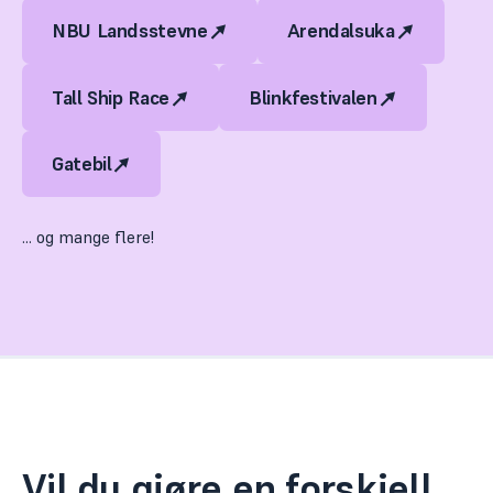
NBU Landsstevne
Arendalsuka
Tall Ship Race
Blinkfestivalen
Gatebil
... og mange flere!
Vil du gjøre en forskjell