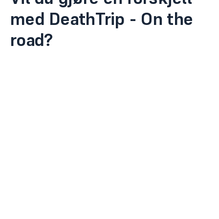
med DeathTrip - On the
road?
Jeg vil bli sommeransatt!
Jeg vil ha dere på festivalen
min!
Kontakt prosjektleder her