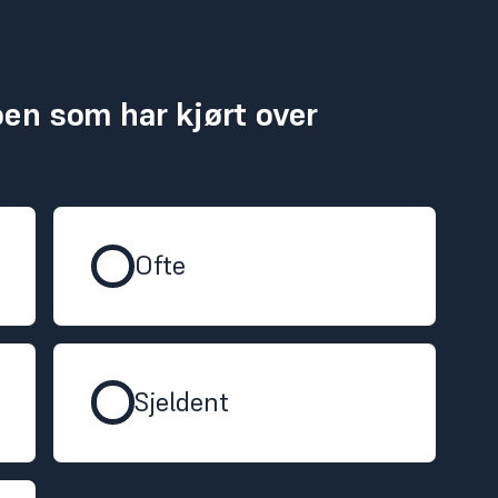
oen som har kjørt over
Ofte
Sjeldent