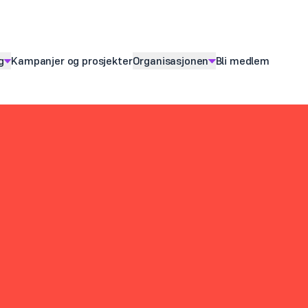
g
Kampanjer og prosjekter
Organisasjonen
Bli medlem
ny for
Vis
undermeny for