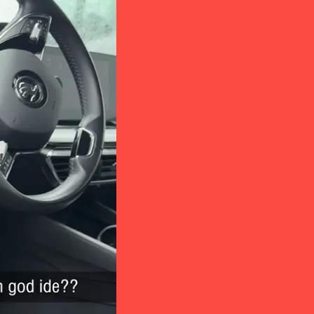
sett d