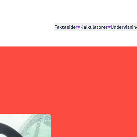
Faktasider
Kalkulatorer
Undervisnin
Vis
undermeny for
Vis
undermeny for
Vis
underme