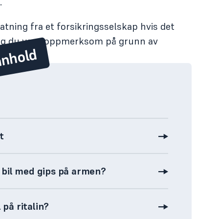
.
tning fra et forsikringsselskap hvis det
, og du var uoppmerksom på grunn av
nnhold
t
e bil med gips på armen?
 på ritalin?