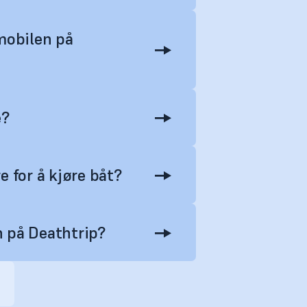
 mobilen på
e?
for å kjøre båt?
 på Deathtrip?