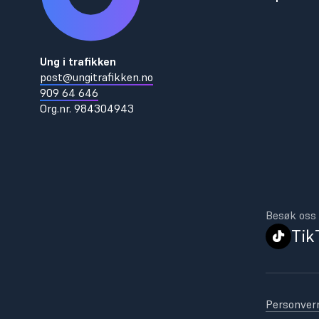
Ung i trafikken
post@ungitrafikken.no
909 64 646
Org.nr.
984304943
Besøk oss 
Tik
Personver