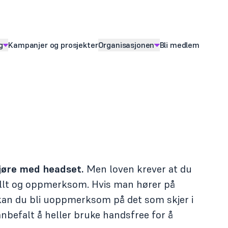
g
Kampanjer og prosjekter
Organisasjonen
Bli medlem
ny for
Vis
undermeny for
 kjøre med headset.
Men loven krever at du
llt og oppmerksom. Hvis man hører på
kan du bli uoppmerksom på det som skjer i
 anbefalt å heller bruke handsfree for å