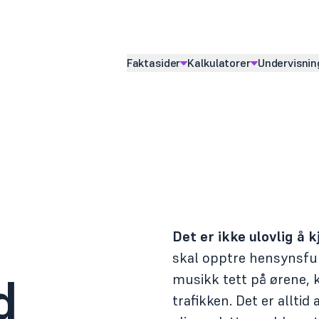
Faktasider
Kalkulatorer
Undervisnin
Vis
undermeny for
Vis
undermeny for
Vis
underme
Det er ikke ulovlig å
skal opptre hensynsfu
d
musikk tett på ørene, 
trafikken. Det er alltid