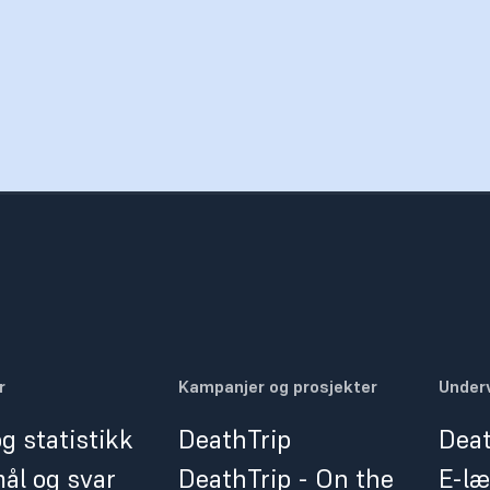
r
Kampanjer og prosjekter
Underv
g statistikk
DeathTrip
Deat
ål og svar
DeathTrip - On the
E-læ