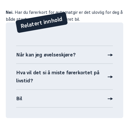
Nei.
Har du førerkort for automatgir er det ulovlig for deg å
Relatert innhold
både starte og kjøre manuell giret bil.
Når kan jeg øvelseskjøre?
Hva vil det si å miste førerkortet på
livstid?
Bil