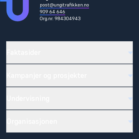
post@ungitrafikken.no
909 64 646
Org.nr.
984304943
Faktasider
Kampanjer og prosjekter
Undervisning
Organisasjonen