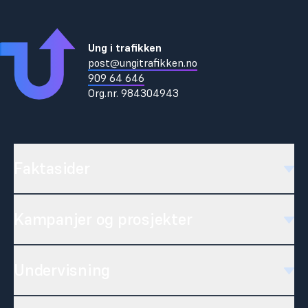
Ung i trafikken
post@ungitrafikken.no
909 64 646
Org.nr.
984304943
Faktasider
Kampanjer og prosjekter
Undervisning