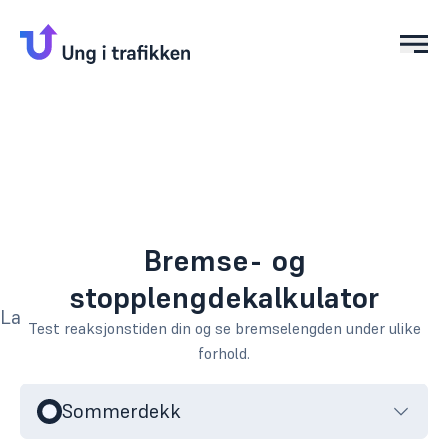
Åpn
Bremse-
og
stopplengdekalkulator
0
km/t
100
km/t
Laster animasjon...
Kjøretøy
Test reaksjonstiden din og se bremselengden under ulike
Bil
forhold.
Dekk
Sommerdekk