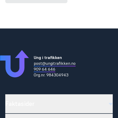
Ung i trafikken
post@ungitrafikken.no
909 64 646
Org.nr.
984304943
Faktasider