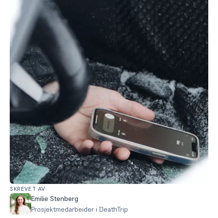
SKREVET AV
Emilie Stenberg
Prosjektmedarbeider i DeathTrip