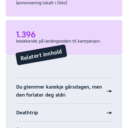
(annonsering lokalt i Oslo)
1.396
besøkende på landingssiden til kampanjen.
Relatert innhold
Du glemmer kanskje gårsdagen, men
den forlater deg aldri
Kampanje
laget
Deathtrip
Mening:
av