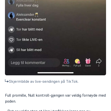
Skjermbilde av live-sendingen på TikTok.
Full promille, Null kontroll-gjengen var veldig fornøyde med
poden.
- Det er veldig stas at Ung i trafikken lager noe av