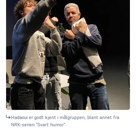
Hadaoui er godt kjent i målgruppen, blant annet fra
NRK-serien "Svart humor".