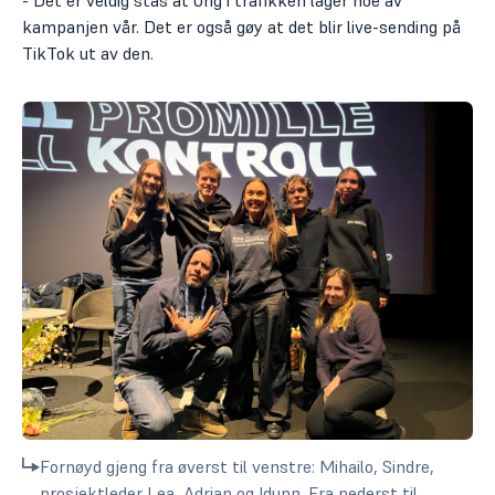
kampanjen vår. Det er også gøy at det blir live-sending på
TikTok ut av den.
Fornøyd gjeng fra øverst til venstre: Mihailo, Sindre,
prosjektleder Lea, Adrian og Idunn. Fra nederst til