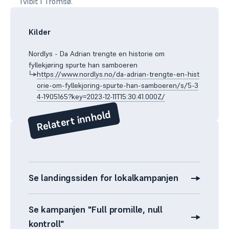
Tvibit i Tromsø.
Kilder
Nordlys - Da Adrian trengte en historie om
fyllekjøring spurte han samboeren
https://www.nordlys.no/da-adrian-trengte-en-hist
orie-om-fyllekjoring-spurte-han-samboeren/s/5-3
4-1905165?key=2023-12-11T15:30:41.000Z/
Relatert innhold
Se landingssiden for lokalkampanjen
Se kampanjen "Full promille, null
Kampanje
kontroll"