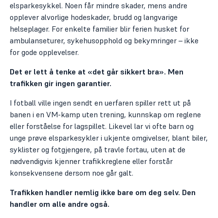
elsparkesykkel. Noen får mindre skader, mens andre
opplever alvorlige hodeskader, brudd og langvarige
helseplager. For enkelte familier blir ferien husket for
ambulanseturer, sykehusopphold og bekymringer – ikke
for gode opplevelser.
Det er lett å tenke at «det går sikkert bra». Men
trafikken gir ingen garantier.
I fotball ville ingen sendt en uerfaren spiller rett ut på
banen i en VM-kamp uten trening, kunnskap om reglene
eller forståelse for lagspillet. Likevel lar vi ofte barn og
unge prøve elsparkesykler i ukjente omgivelser, blant biler,
syklister og fotgjengere, på travle fortau, uten at de
nødvendigvis kjenner trafikkreglene eller forstår
konsekvensene dersom noe går galt.
Trafikken handler nemlig ikke bare om deg selv. Den
handler om alle andre også.