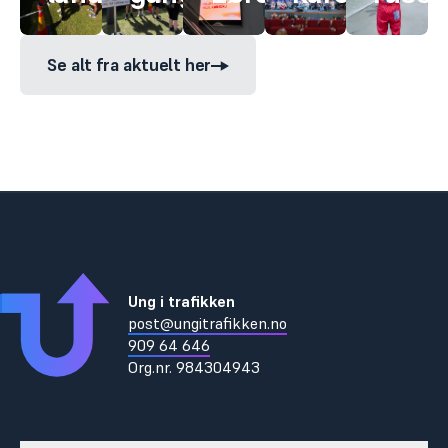
Se alt fra aktuelt her
Ung i trafikken
post@ungitrafikken.no
909 64 646
Org.nr.
984304943