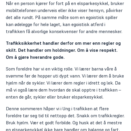
Når en person kjører for fort på en elsparkesykkel, bruker
mobiltelefonen underveis eller ikke viser hensyn, påvirker
det alle rundt. På samme måte som en egoistisk spiller
kan ødelegge for hele laget, kan egoistisk atferd i
trafikken få alvorlige konsekvenser for andre mennesker.
Trafikksikkerhet handler derfor om mer enn regler og
skilt.
Det handler om holdninger. Om å vise respekt.
Om å gjøre hverandre gode.
Som foreldre har vi en viktig rolle. Vi lærer barna våre å
svømme før de hopper uti dypt vann. Vi lærer dem å bruke
hjelm når de sykler. Vi lærer dem regler i idrett og lek. Da
må vi også lære dem hvordan de skal opptre i trafikken –
enten de går, sykler eller bruker elsparkesykkel.
Denne sommeren håper vi i Ung i trafikken at flere
foreldre tar seg tid til nettopp det. Snakk om trafikkregler.
Bruk hjelm. Vær et godt forbilde. Og husk at det å mestre
en elsparkesykkel ikke bare handler om balanse og fart,