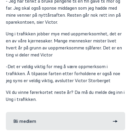
- Jeg har tenkt å bruke pengene til en fin gave til mor og
far. Jeg skal også sponse middagen som jeg hadde med
mine venner på nyttårsaften. Resten går nok rett inn på
sparekontoen, sier Victor.
Ung i trafikken jobber mye med uoppmerksomhet, det er
en av våre kjernesaker. Mange mennesker mister livet
hvert år på grunn av uoppmerksomme sjåfører. Det er en
ting vi deler med Victor
-Det er veldig viktig for meg å være oppmerksom i
trafikken. Å tilpasse farten etter forholdene er også noe
Kampanje
jeg syns er veldig viktig, avslutter Victor Storberget
laget
Vil du vinne førerkortet neste år? Da må du melde deg inn i
Ung i trafikken.
Mening:
av
Trafikken
Skrt
ungdom
Bli medlem
er
Skrt
tok