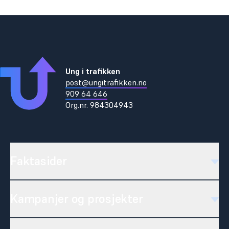
Ung i trafikken
post@ungitrafikken.no
909 64 646
Org.nr.
984304943
Faktasider
Kampanjer og prosjekter