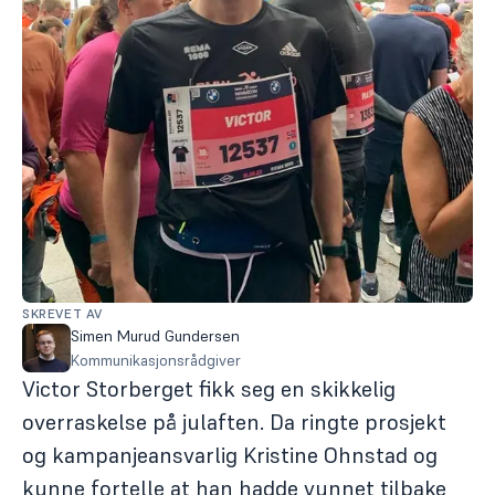
SKREVET AV
Simen Murud Gundersen
Kommunikasjonsrådgiver
Victor Storberget fikk seg en skikkelig
overraskelse på julaften. Da ringte prosjekt
og kampanjeansvarlig Kristine Ohnstad og
kunne fortelle at han hadde vunnet tilbake