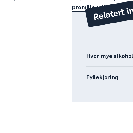
Relatert i
promillekalkulatoren 
Hvor mye alkohol 
Fyllekjøring