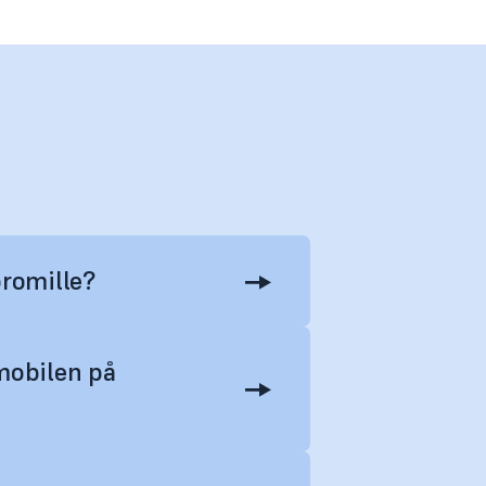
promille?
 mobilen på