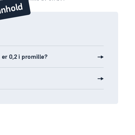
nnhold
her.
er 0,2 i promille?