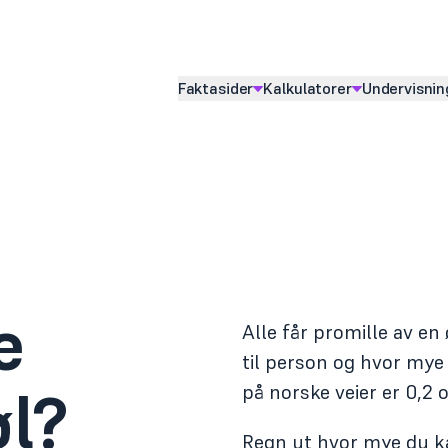
Faktasider
Kalkulatorer
Undervisnin
Vis
undermeny for
Vis
undermeny for
Vis
underme
e
Alle får promille av en
til person og hvor mye
øl?
på norske veier er 0,2 
Regn ut hvor mye du kan