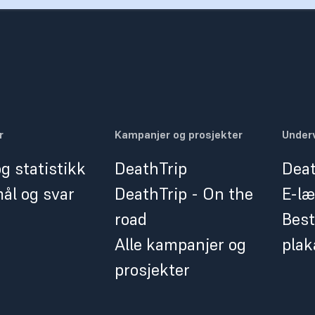
r
Kampanjer og prosjekter
Underv
g statistikk
DeathTrip
Deat
ål og svar
DeathTrip - On the
E-læ
road
Best
Alle kampanjer og
plak
prosjekter