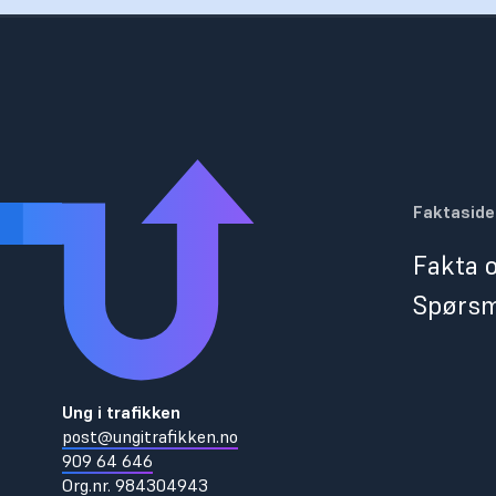
Faktaside
Fakta o
Spørsm
Ung i trafikken
post@ungitrafikken.no
909 64 646
Org.nr.
984304943