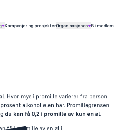
g
Kampanjer og prosjekter
Organisasjonen
Bli medlem
ny for
Vis
undermeny for
 øl. Hvor mye i promille varierer fra person
 prosent alkohol ølen har. Promillegrensen
og
du kan få 0,2 i promille av kun èn øl.
 få i promille av en øl i