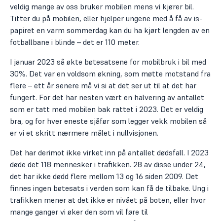
veldig mange av oss bruker mobilen mens vi kjører bil.
Titter du på mobilen, eller hjelper ungene med å få av is-
papiret en varm sommerdag kan du ha kjørt lengden av en
fotballbane i blinde – det er 110 meter.
I januar 2023 så økte bøtesatsene for mobilbruk i bil med
30%. Det var en voldsom økning, som møtte motstand fra
flere – ett år senere må vi si at det ser ut til at det har
fungert. For det har nesten vært en halvering av antallet
som er tatt med mobilen bak rattet i 2023. Det er veldig
bra, og for hver eneste sjåfør som legger vekk mobilen så
er vi et skritt nærmere målet i nullvisjonen.
Det har derimot ikke virket inn på antallet dødsfall. I 2023
døde det 118 mennesker i trafikken. 28 av disse under 24,
det har ikke dødd flere mellom 13 og 16 siden 2009. Det
finnes ingen bøtesats i verden som kan få de tilbake. Ung i
trafikken mener at det ikke er nivået på boten, eller hvor
mange ganger vi øker den som vil føre til