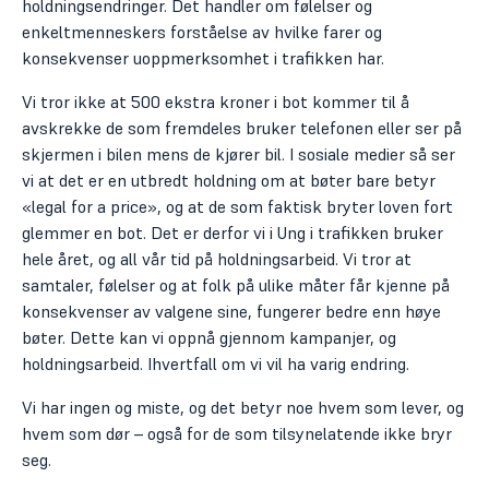
holdningsendringer. Det handler om følelser og
enkeltmenneskers forståelse av hvilke farer og
konsekvenser uoppmerksomhet i trafikken har.
Vi tror ikke at 500 ekstra kroner i bot kommer til å
avskrekke de som fremdeles bruker telefonen eller ser på
skjermen i bilen mens de kjører bil. I sosiale medier så ser
vi at det er en utbredt holdning om at bøter bare betyr
«legal for a price», og at de som faktisk bryter loven fort
glemmer en bot. Det er derfor vi i Ung i trafikken bruker
hele året, og all vår tid på holdningsarbeid. Vi tror at
samtaler, følelser og at folk på ulike måter får kjenne på
Kampanje
konsekvenser av valgene sine, fungerer bedre enn høye
laget
bøter. Dette kan vi oppnå gjennom kampanjer, og
holdningsarbeid. Ihvertfall om vi vil ha varig endring.
Mening:
av
Trafikken
Skrt
ungdom
Vi har ingen og miste, og det betyr noe hvem som lever, og
hvem som dør – også for de som tilsynelatende ikke bryr
er
Skrt
tok
seg.