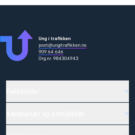
Ung i trafikken
post@ungitrafikken.no
909 64 646
Org.nr.
984304943
Faktasider
Kampanjer og prosjekter