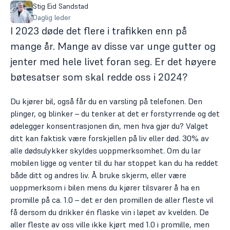
Stig Eid Sandstad
Daglig leder
I 2023 døde det flere i trafikken enn på
mange år. Mange av disse var unge gutter og
jenter med hele livet foran seg. Er det høyere
bøtesatser som skal redde oss i 2024?
Du kjører bil, også får du en varsling på telefonen. Den
plinger, og blinker – du tenker at det er forstyrrende og det
ødelegger konsentrasjonen din, men hva gjør du? Valget
ditt kan faktisk være forskjellen på liv eller død. 30% av
alle dødsulykker skyldes uoppmerksomhet. Om du lar
mobilen ligge og venter til du har stoppet kan du ha reddet
både ditt og andres liv. Å bruke skjerm, eller være
uoppmerksom i bilen mens du kjører tilsvarer å ha en
promille på ca. 1.0 – det er den promillen de aller fleste vil
få dersom du drikker én flaske vin i løpet av kvelden. De
aller fleste av oss ville ikke kjørt med 1.0 i promille, men