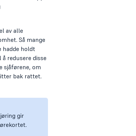
g
l av alle
somhet. Så mange
re hadde holdt
 å redusere disse
e sjåførene, om
tter bak rattet.
øring gir
førekortet.