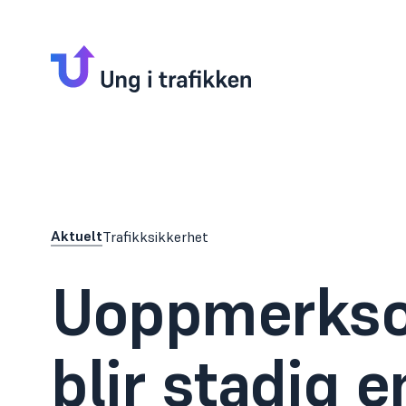
Aktuelt
Trafikksikkerhet
Uoppmerks
blir
stadig
e