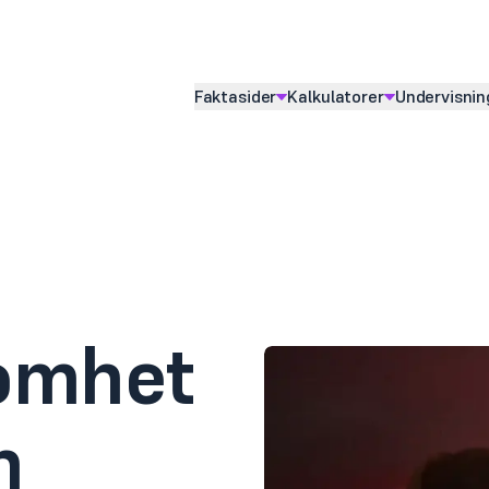
Faktasider
Kalkulatorer
Undervisnin
Vis
undermeny for
Vis
undermeny for
Vis
underme
omhet
n