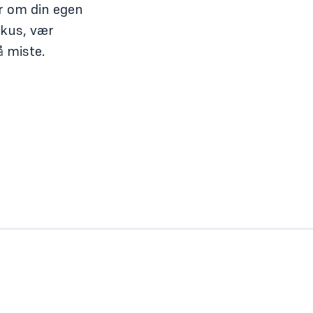
er om din egen
okus, vær
å miste.