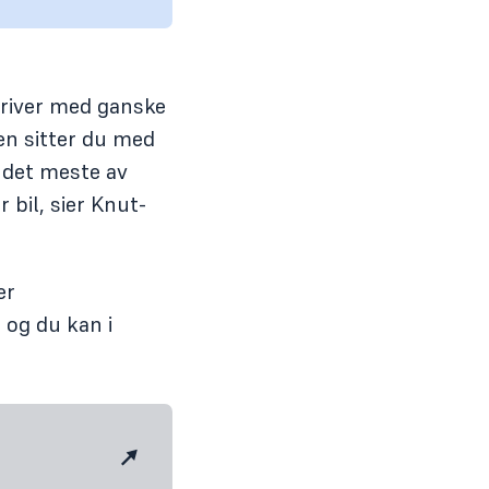
 driver med ganske
en sitter du med
n det meste av
bil, sier Knut-
er
 og du kan i