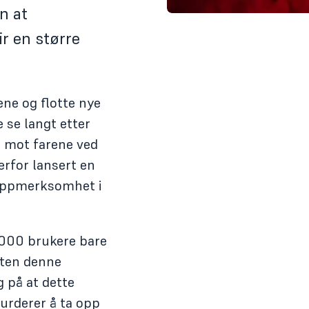
n at
r en større
ene og flotte nye
e se langt etter
us mot farene ved
erfor lansert en
 oppmerksomhet i
0.000 brukere bare
eten denne
g på at dette
vurderer å ta opp