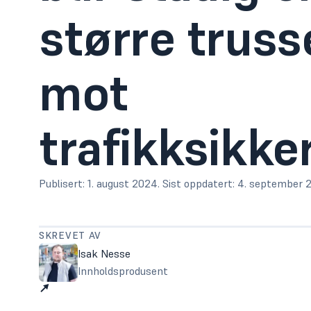
større
truss
mot
trafikksikke
Publisert:
1. august 2024
.
Sist oppdatert:
4. september 
SKREVET AV
Isak Nesse
Innholdsprodusent