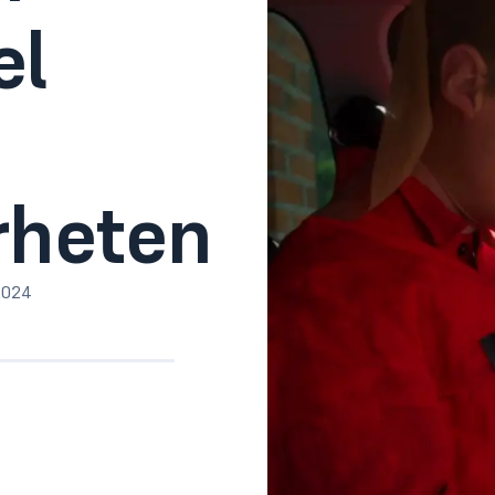
el
rheten
2024