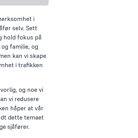
pmerksomhet i
åfør selv. Sett
g hold fokus på
og familie, og
men kan vi skape
mhet i trafikken
orlig, og noe vi
an vi redusere
kken håper at vår
ndt dette temaet
ge sjåfører.