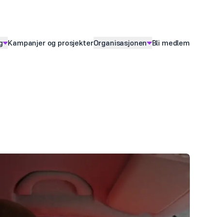
g
Kampanjer og prosjekter
Organisasjonen
Bli medlem
ny for
Vis
undermeny for